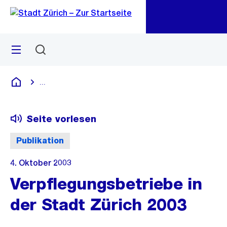
Zu
Zu
Sprunglink
Navigation
Menü
Suchen
M
öf
...
Blende alle Breadcrumbs ein
Deutsch
Seite vorlesen
Publikation
4. Oktober 2003
Verpflegungsbetriebe in
der Stadt Zürich 2003