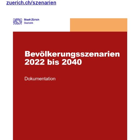
zuerich.ch/szenarien