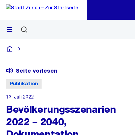
Zu
Zu
Sprunglink
Navigation
Menü
Suchen
M
öf
...
Blende alle Breadcrumbs ein
Deutsch
Seite vorlesen
Publikation
13. Juli 2022
Bevölkerungsszenarien
2022 – 2040,
Dokumentation