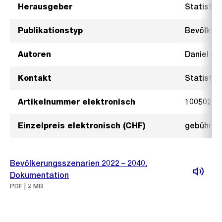
Herausgeber
Statistik
Publikationstyp
Bevölker
Autoren
Daniel Ba
Kontakt
Statistik
Artikelnummer elektronisch
1005022
Einzelpreis elektronisch (CHF)
gebührenf
Bevölkerungsszenarien 2022 – 2040,
Dokumentation
PDF | 2 MB