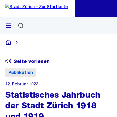
Zu
Zu
Sprunglink
Navigation
Menü
Suchen
M
öf
...
Blende alle Breadcrumbs ein
Deutsch
Seite vorlesen
Publikation
12. Februar 1923
Statistisches Jahrbuch
der Stadt Zürich 1918
und 1919