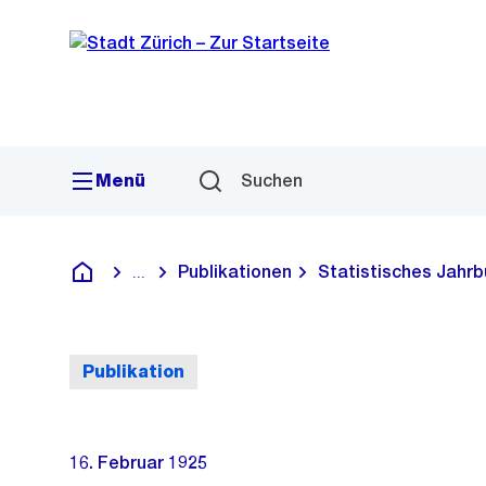
Sprunglink
Navigation
Menü
Suchen
Publikationen
Statistisches Jahrb
...
Blende alle Breadcrumbs ein
Deutsch
Publikation
16. Februar 1925