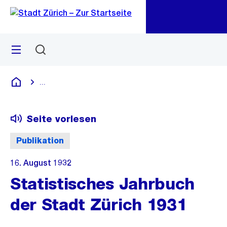
Zu
Zu
Sprunglink
Navigation
Menü
Suchen
M
öf
...
Blende alle Breadcrumbs ein
Deutsch
Seite vorlesen
Publikation
16. August 1932
Statistisches Jahrbuch
der Stadt Zürich 1931