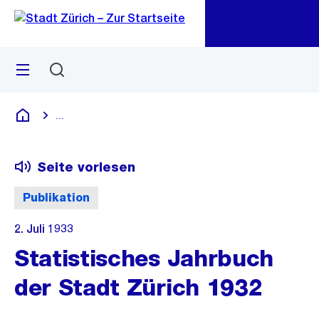
Zu
Zu
Sprunglink
Navigation
Menü
Suchen
M
öf
...
Blende alle Breadcrumbs ein
Deutsch
Seite vorlesen
Publikation
2. Juli 1933
Statistisches Jahrbuch
der Stadt Zürich 1932