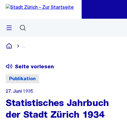
Zu
Zu
Sprunglink
Navigation
Menü
Suchen
M
öf
...
Blende alle Breadcrumbs ein
Deutsch
Seite vorlesen
Publikation
27. Juni 1935
Statistisches Jahrbuch
der Stadt Zürich 1934