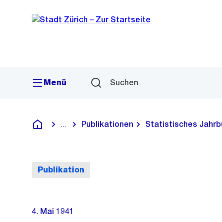
Sprunglink
Navigation
Menü
Suchen
Publikationen
Statistisches Jahrb
...
Blende alle Breadcrumbs ein
Deutsch
Publikation
4. Mai 1941