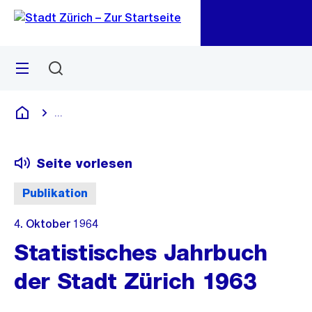
Zu
Zu
Sprunglink
Navigation
Menü
Suchen
M
öf
...
Blende alle Breadcrumbs ein
Deutsch
Seite vorlesen
Publikation
4. Oktober 1964
Statistisches Jahrbuch
der Stadt Zürich 1963