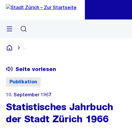
Zu
Zu
Sprunglink
Navigation
Menü
Suchen
M
öf
...
Blende alle Breadcrumbs ein
Deutsch
Seite vorlesen
Publikation
10. September 1967
Statistisches Jahrbuch
der Stadt Zürich 1966