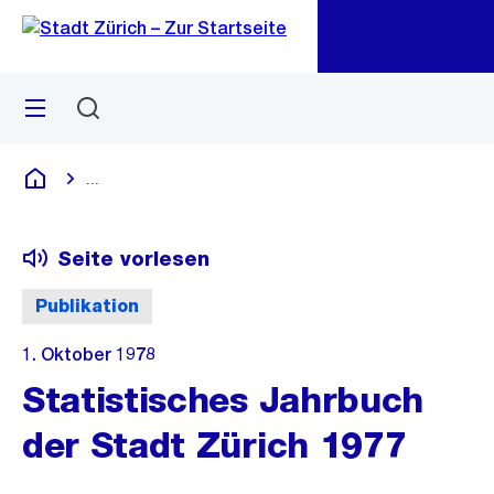
Zu
Zu
Sprunglink
Navigation
Menü
Suchen
M
öf
...
Blende alle Breadcrumbs ein
Deutsch
Seite vorlesen
Publikation
1. Oktober 1978
Statistisches Jahrbuch
der Stadt Zürich 1977