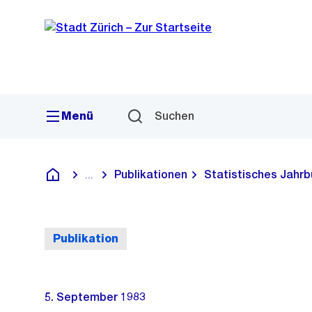
Sprunglink
Navigation
Menü
Suchen
Publikationen
Statistisches Jahrb
...
Blende alle Breadcrumbs ein
Deutsch
Publikation
5. September 1983