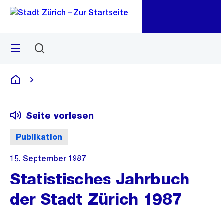
Zu
Zu
Sprunglink
Navigation
Menü
Suchen
M
öf
...
Blende alle Breadcrumbs ein
Deutsch
Seite vorlesen
Publikation
15. September 1987
Statistisches Jahrbuch
der Stadt Zürich 1987