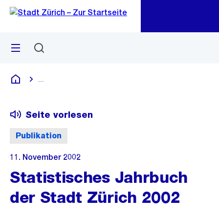
Zu
Zu
Sprunglink
Navigation
Menü
Suchen
M
öf
...
Blende alle Breadcrumbs ein
Deutsch
Seite vorlesen
Publikation
11. November 2002
Statistisches Jahrbuch
der Stadt Zürich 2002