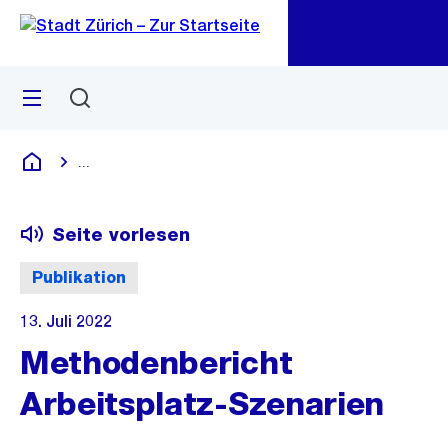
Zu
Zu
Sprunglink
Navigation
Menü
Suchen
M
öf
...
Blende alle Breadcrumbs ein
Deutsch
Seite vorlesen
Publikation
13. Juli 2022
Methodenbericht
Arbeitsplatz-Szenarien