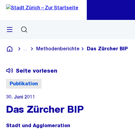
Zu
Zu
Sprunglink
Navigation
Menü
Suchen
M
öf
Methodenberichte
Das Zürcher BIP
...
Blende alle Breadcrumbs ein
Deutsch
Seite vorlesen
Publikation
30. Juni 2011
Das Zürcher BIP
Stadt und Agglomeration