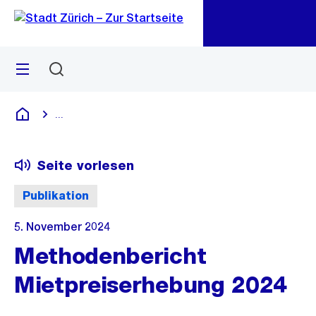
Zu
Zu
Sprunglink
Navigation
Menü
Suchen
M
öf
...
Blende alle Breadcrumbs ein
Deutsch
Seite vorlesen
Publikation
5. November 2024
Methodenbericht
Mietpreiserhebung 2024