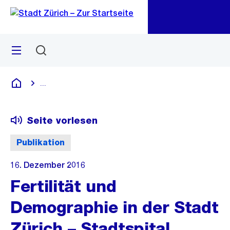
Zu
Zu
Sprunglink
Navigation
Menü
Suchen
M
öf
...
Blende alle Breadcrumbs ein
Deutsch
Seite vorlesen
Publikation
16. Dezember 2016
Fertilität und
Demographie in der Stadt
Zürich – Stadtspital