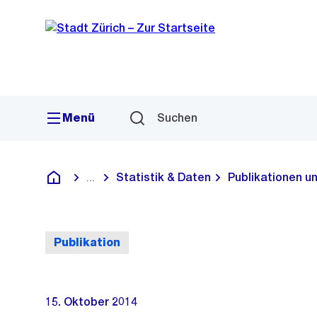
Sprunglink
Navigation
Menü
Suchen
Statistik & Daten
Publikationen u
...
Blende alle Breadcrumbs ein
Deutsch
Publikation
15. Oktober 2014