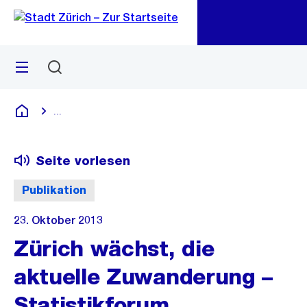
Zu
Zu
Sprunglink
Navigation
Menü
Suchen
M
öf
...
Blende alle Breadcrumbs ein
Deutsch
Seite vorlesen
Publikation
23. Oktober 2013
Zürich wächst, die
aktuelle Zuwanderung –
Statistikforum