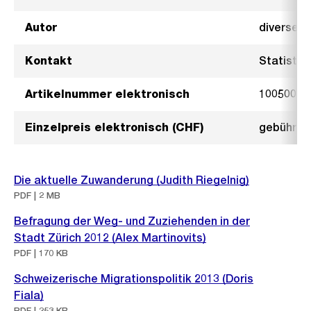
Autor
diverse A
Kontakt
Statistik
Artikelnummer elektronisch
1005001
Einzelpreis elektronisch (CHF)
gebührenf
Die aktuelle Zuwanderung (Judith Riegelnig)
PDF | 2 MB
Befragung der Weg- und Zuziehenden in der
Stadt Zürich 2012 (Alex Martinovits)
PDF | 170 KB
Schweizerische Migrationspolitik 2013 (Doris
Fiala)
PDF | 253 KB