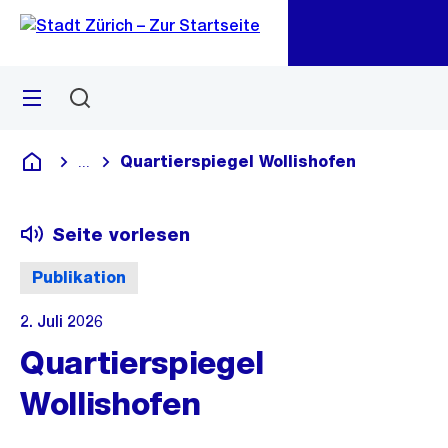
Zu
Zu
Sprunglink
Navigation
Menü
Suchen
M
öf
Quartierspiegel Wollishofen
...
Blende alle Breadcrumbs ein
Deutsch
Seite vorlesen
Publikation
2. Juli 2026
Quartierspiegel
Wollishofen