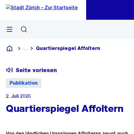
Zu
Zu
Sprunglink
Navigation
Menü
Suchen
M
öf
Quartierspiegel Affoltern
...
Blende alle Breadcrumbs ein
Deutsch
Seite vorlesen
Publikation
2. Juli 2026
Quartierspiegel Affoltern
Von den ländlichen Ursprüngen Affolterns zeugt auch