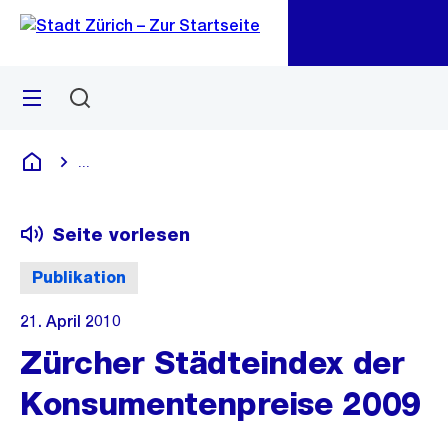
Zu
Zu
Sprunglink
Navigation
Menü
Suchen
M
öf
...
Blende alle Breadcrumbs ein
Deutsch
Seite vorlesen
Publikation
21. April 2010
Zürcher Städteindex der
Konsumentenpreise 2009