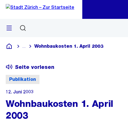
Zu
Zu
Sprunglink
Navigation
Menü
Suchen
M
öf
Wohnbaukosten 1. April 2003
...
Blende alle Breadcrumbs ein
Deutsch
Seite vorlesen
Publikation
12. Juni 2003
Wohnbaukosten 1. April
2003