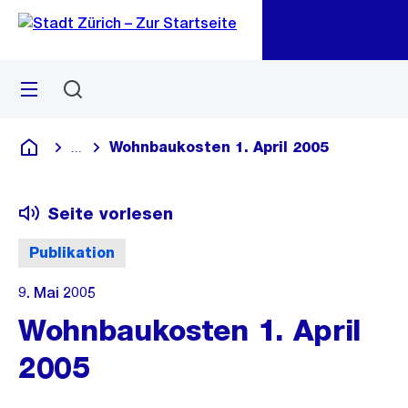
Zu
Zu
Sprunglink
Navigation
Menü
Suchen
M
öf
Wohnbaukosten 1. April 2005
...
Blende alle Breadcrumbs ein
Deutsch
Seite vorlesen
Publikation
9. Mai 2005
Wohnbaukosten 1. April
2005