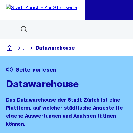
Zu
Zu
Sprunglink
Navigation
Menü
Suchen
M
öf
Datawarehouse
...
Blende alle Breadcrumbs ein
Deutsch
Seite vorlesen
Datawarehouse
Das Datawarehouse der Stadt Zürich ist eine
Plattform, auf welcher städtische Angestellte
eigene Auswertungen und Analysen tätigen
können.