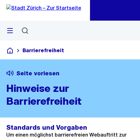
Zu
Zu
Sprunglink
Navigation
Menü
Suchen
M
öf
Barrierefreiheit
Deutsch
Seite vorlesen
Hinweise zur
Barrierefreiheit
Standards und Vorgaben
Um einen möglichst barrierefreien Webauftritt zur