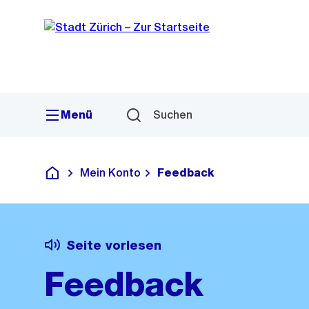
Sprunglink
Navigation
Menü
Suchen
Mein Konto
Feedback
Deutsch
Seite vorlesen
Feedback