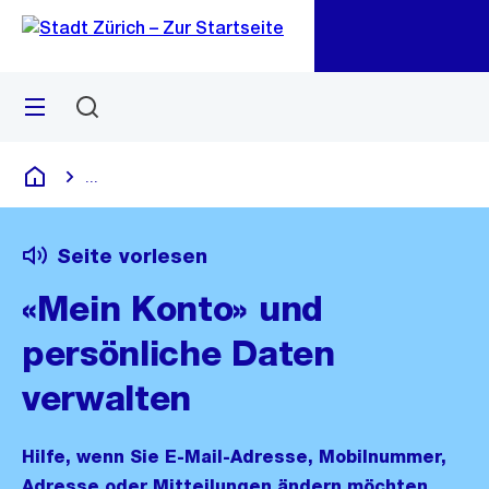
Zu
Zu
Sprunglink
Navigation
Menü
Suchen
M
öf
...
Blende alle Breadcrumbs ein
Deutsch
Seite vorlesen
«Mein Konto» und
persönliche Daten
verwalten
Hilfe, wenn Sie E-Mail-Adresse, Mobilnummer,
Adresse oder Mitteilungen ändern möchten