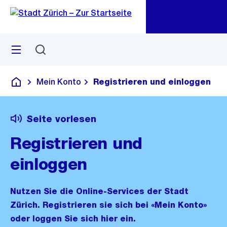
Zu
Zu
Sprunglink
Navigation
Menü
Suchen
M
öf
Mein Konto
Registrieren und einloggen
Deutsch
Seite vorlesen
Registrieren und
einloggen
Nutzen Sie die Online-Services der Stadt
Zürich. Registrieren sie sich bei «Mein Konto»
oder loggen Sie sich hier ein.