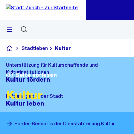
Zu
Zu
Sprunglink
Navigation
Menü
Suchen
M
öf
Stadtleben
Kultur
Deutsch
Unterstützung für Kulturschaffende und
Kulturinstitutionen
Seite vorlesen
Kultur fördern
Kultur
Kulturangebot der Stadt
Kultur leben
Förder-Ressorts der Dienstabteilung Kultur