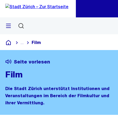
Zu
Zu
Sprunglink
Navigation
Menü
Suchen
M
öf
Film
...
Blende alle Breadcrumbs ein
Deutsch
Seite vorlesen
Film
Die Stadt Zürich unterstützt Institutionen und
Veranstaltungen im Bereich der Filmkultur und
ihrer Vermittlung.