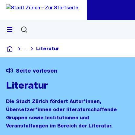
Zu
Zu
Sprunglink
Navigation
Menü
Suchen
M
öf
Literatur
...
Blende alle Breadcrumbs ein
Deutsch
Seite vorlesen
Literatur
Die Stadt Zürich fördert Autor*innen,
Übersetzer*innen oder literaturschaffende
Gruppen sowie Institutionen und
Veranstaltungen im Bereich der Literatur.