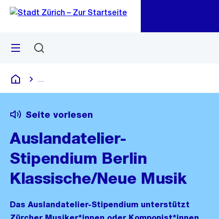
Zu
Zu
Sprunglink
Navigation
Menü
Suchen
M
öf
...
Blende alle Breadcrumbs ein
Deutsch
Seite vorlesen
Auslandatelier-
Stipendium Berlin
Klassische/Neue Musik
Das Auslandatelier-Stipendium unterstützt
Zürcher Musiker*innen oder Komponist*innen