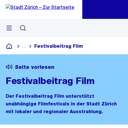
Zu
Zu
Sprunglink
Navigation
Menü
Suchen
M
öf
Festivalbeitrag Film
...
Blende alle Breadcrumbs ein
Deutsch
Seite vorlesen
Festivalbeitrag Film
Der Festivalbeitrag Film unterstützt
unabhängige Filmfestivals in der Stadt Zürich
mit lokaler und regionaler Ausstrahlung.