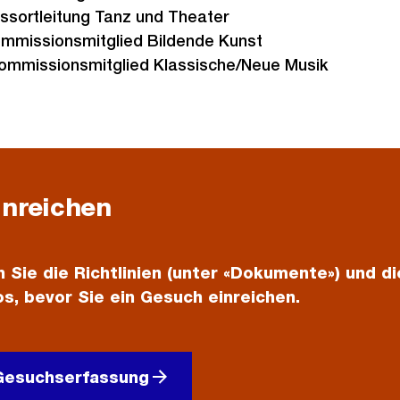
ssortleitung Tanz und Theater
mmissionsmitglied Bildende Kunst
ommissionsmitglied Klassische/Neue Musik
inreichen
 Sie die Richtlinien (unter «Dokumente») und d
s, bevor Sie ein Gesuch einreichen.
-Gesuchserfassung