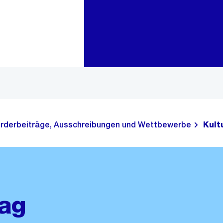
Zur Bereichsauswahl
Zum Inhalt
rderbeiträge, Ausschreibungen und Wettbewerbe
Kult
rag