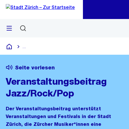
Zu
Zu
Sprunglink
Navigation
Menü
Suchen
M
öf
...
Blende alle Breadcrumbs ein
Deutsch
Seite vorlesen
Veranstaltungsbeitrag
Jazz/Rock/Pop
Der Veranstaltungsbeitrag unterstützt
Veranstaltungen und Festivals in der Stadt
Zürich, die Zürcher Musiker*innen eine