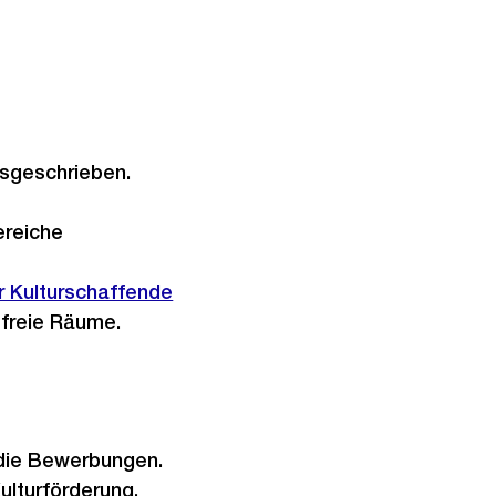
usgeschrieben.
ereiche
r Kulturschaffende
 freie Räume.
 die Bewerbungen.
ulturförderung.