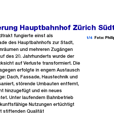
rung Hauptbahnhof Zürich Südt
trakt fungierte einst als
1/4
Foto: Phi
ade des Hauptbahnhofs zur Stadt,
nenräumen und mehreren Zugängen
auf des 20. Jahrhunderts wurde der
sicht auf Verluste transformiert. Die
dagegen erfolgte in engem Austausch
ge: Dach, Fassade, Haustechnik und
aniert, störende Umbauten entfernt,
t hinzugefügt und ein neues
tet. Unter laufendem Bahnbetrieb
kunftsfähige Nutzungen ertüchtigt
ät stiftenden Qualität