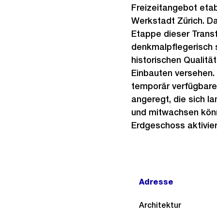
Freizeitangebot etab
Werkstadt Zürich. D
Etappe dieser Transf
denkmalpflegerisch s
historischen Qualitä
Einbauten versehen. 
temporär verfügbar
angeregt, die sich la
und mitwachsen könn
Erdgeschoss aktivie
Adresse
Architektur