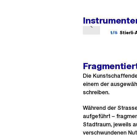
r
h
e
Instrumente
r
V
1/8
Stierli-
i
o
g
r
e
h
s
e
Fragmentier
r
Die Kunstschaffenden
i
einem der ausgewähl
g
schreiben.
e
s
Während der Strasse
aufgeführt – fragmen
Stadtraum, jeweils au
verschwundenen Nutzu