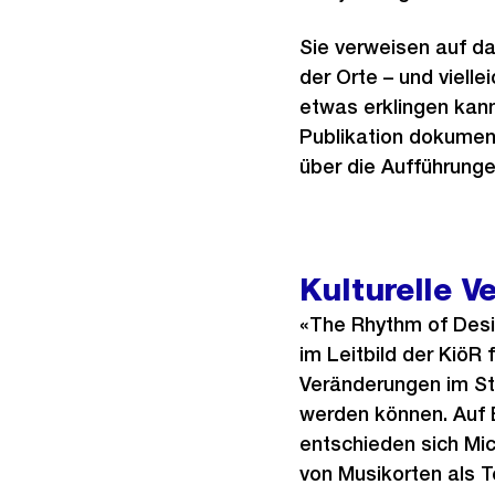
e
s
Sie verweisen auf da
der Orte – und vielle
etwas erklingen kann
Publikation dokumen
über die Aufführunge
Kulturelle 
«The Rhythm of Desig
im Leitbild der KiöR 
Veränderungen im St
werden können. Auf 
entschieden sich Mi
von Musikorten als Te