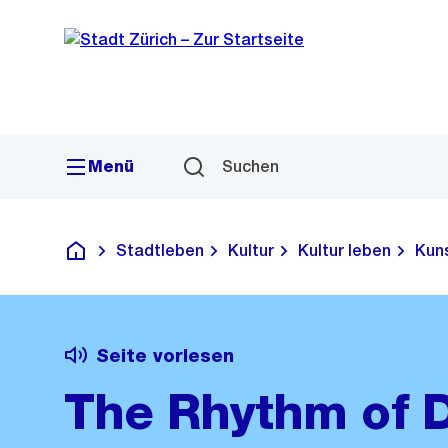
Sprunglink
Navigation
Menü
Suchen
Stadtleben
Kultur
Kultur leben
Kuns
Deutsch
Seite vorlesen
The Rhythm of 