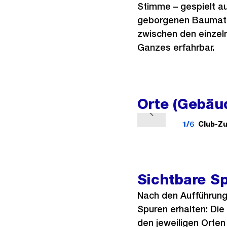
Stimme – gespielt a
geborgenen Baumater
zwischen den einzel
Ganzes erfahrbar.
Orte (Gebäu
V
1/6
Club-Zu
o
r
h
e
Sichtbare S
r
Nach den Aufführung
i
Spuren erhalten: Die
g
den jeweiligen Orten 