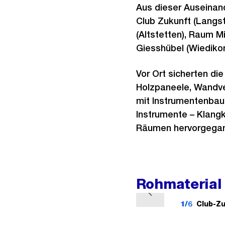
Aus dieser Auseinan
Club Zukunft (Langst
(Altstetten), Raum M
Giesshübel (Wiedikon
Vor Ort sicherten di
Holzpaneele, Wandv
mit Instrumentenbau
Instrumente – Klang
Räumen hervorgegan
Rohmaterial
V
1/6
Club-Zu
o