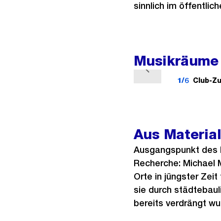
sinnlich im öffentlic
Musikräume 
V
1/6
Club-Zu
o
r
h
e
Aus Material
r
Ausgangspunkt des Pr
i
Recherche: Michael 
g
Orte in jüngster Zei
e
sie durch städtebaul
s
bereits verdrängt wu