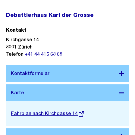
Debattierhaus Karl der Grosse
Kontakt
Kirchgasse 14
8001
Zürich
Telefon
+41 44 415 68 68
Stadtplan 3D
Externer
Fahrplan nach Kirchgasse 14
Link: