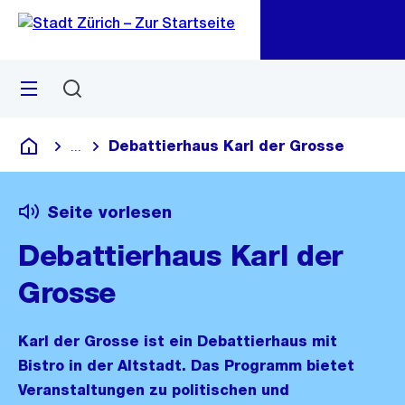
Zu
Zu
Sprunglink
Navigation
Menü
Suchen
M
öf
Debattierhaus Karl der Grosse
...
Blende alle Breadcrumbs ein
Deutsch
Seite vorlesen
Debattierhaus Karl der
Grosse
Karl der Grosse ist ein Debattierhaus mit
Bistro in der Altstadt. Das Programm bietet
Veranstaltungen zu politischen und