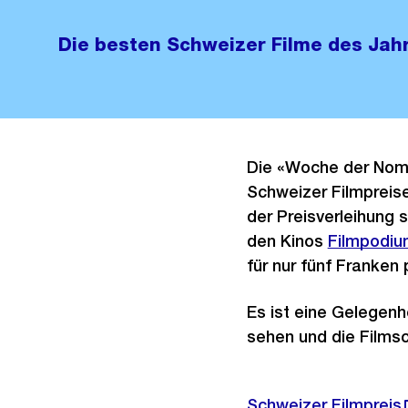
Die besten Schweizer Filme des Jah
Die «Woche der Nomi
Schweizer Filmpreise
der Preisverleihung 
den Kinos
Externer
Filmpodiu
für nur fünf Franken 
Link:
Es ist eine Gelegenh
sehen und die Films
Externer
Schweizer Filmpreis