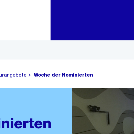
Zur Bereichsauswahl
Zum Inhalt
turangebote
Woche der Nominierten
nierten