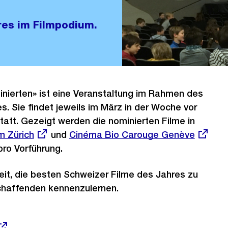
res im Filmpodium.
nierten» ist eine Veranstaltung im Rahmen des
s. Sie findet jeweils im März in der Woche vor
statt. Gezeigt werden die nominierten Filme in
m Zürich
und
Externer
Cinéma Bio Carouge Genève
pro Vorführung.
Link:
eit, die besten Schweizer Filme des Jahres zu
chaffenden kennenzulernen.