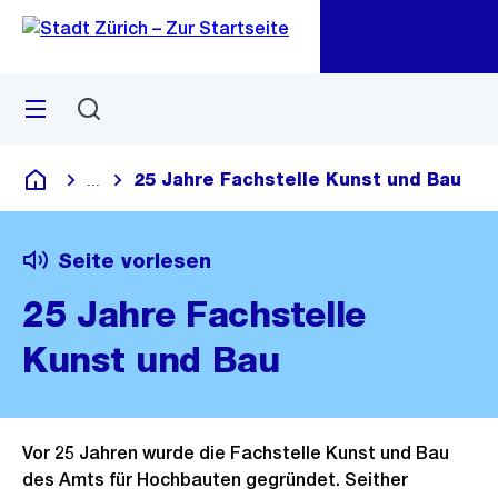
Zu
Zu
Sprunglink
Navigation
Menü
Suchen
M
öf
25 Jahre Fachstelle Kunst und Bau
...
Blende alle Breadcrumbs ein
Deutsch
Seite vorlesen
25 Jahre Fachstelle
Kunst und Bau
Vor 25 Jahren wurde die Fachstelle Kunst und Bau
des Amts für Hochbauten gegründet. Seither