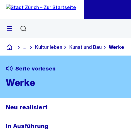
Zu
Zu
Sprunglink
Navigation
Menü
Suchen
M
öf
Kultur leben
Kunst und Bau
Werke
...
Blende alle Breadcrumbs ein
Deutsch
Seite vorlesen
Werke
Neu realisiert
In Ausführung