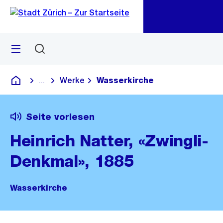
Zu
Zu
Sprunglink
Navigation
Menü
Suchen
M
öf
Werke
Wasserkirche
...
Blende alle Breadcrumbs ein
Deutsch
Seite vorlesen
Heinrich Natter, «Zwingli-
Denkmal», 1885
Wasserkirche