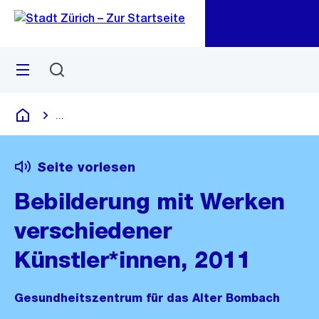
Zu
Zu
Sprunglink
Navigation
Menü
Suchen
M
öf
...
Blende alle Breadcrumbs ein
Deutsch
Seite vorlesen
Bebilderung mit Werken
verschiedener
Künstler*innen, 2011
Gesundheitszentrum für das Alter Bombach