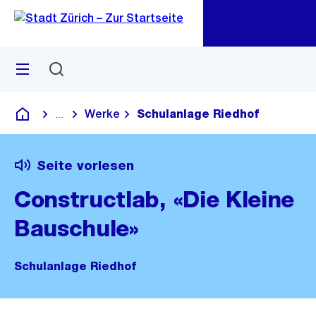
Zu
Zu
Sprunglink
Navigation
Menü
Suchen
M
öf
Werke
Schulanlage Riedhof
...
Blende alle Breadcrumbs ein
Deutsch
Seite vorlesen
Constructlab, «Die Kleine
Bauschule»
Schulanlage Riedhof