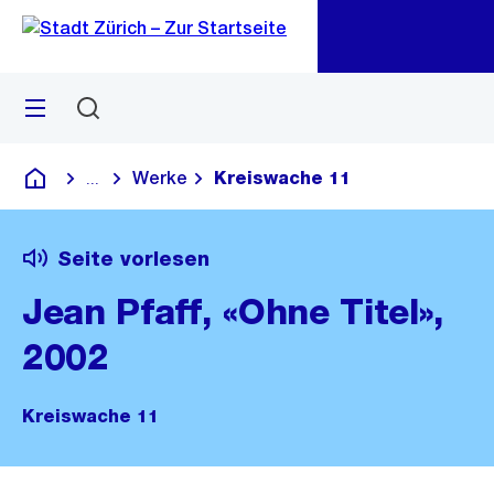
Zu
Zu
Sprunglink
Navigation
Menü
Suchen
M
öf
Werke
Kreiswache 11
...
Blende alle Breadcrumbs ein
Deutsch
Seite vorlesen
Jean Pfaff, «Ohne Titel»,
2002
Kreiswache 11