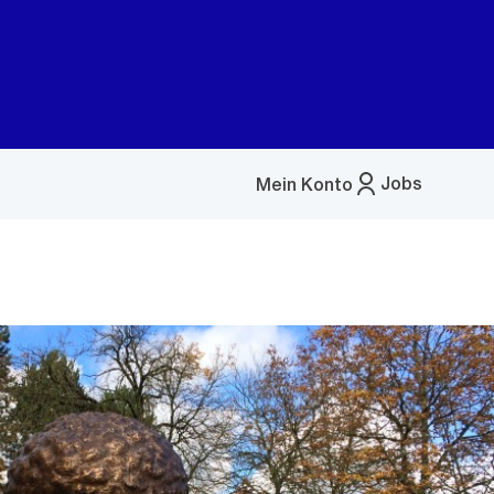
Jobs
Mein Konto
Menü
öffnen