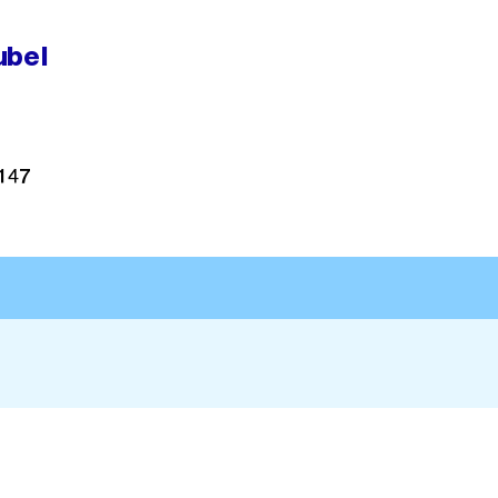
ubel
147