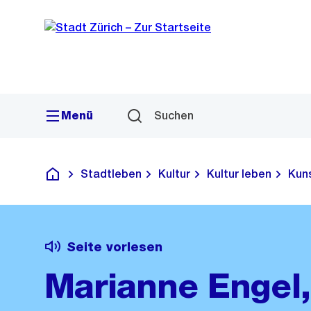
Sprunglink
Navigation
Menü
Suchen
Stadtleben
Kultur
Kultur leben
Kun
Deutsch
Seite vorlesen
Marianne Engel,