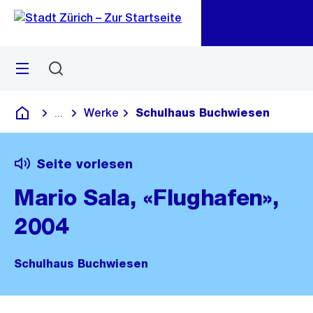
Zu
Zu
Sprunglink
Navigation
Menü
Suchen
M
öf
Werke
Schulhaus Buchwiesen
...
Blende alle Breadcrumbs ein
Deutsch
Seite vorlesen
Mario Sala, «Flughafen»,
2004
Schulhaus Buchwiesen