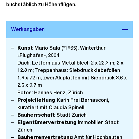
buchstäblich zu Höhenflügen.
Kunst
Mario Sala (*1965), Winterthur
«Flughafen», 2004
Dach: Lettern aus Metallblech 2 x 22.3 m; 2 x
12.8 m; Treppenhaus: Siebdruckklebefolien
1.8 x 72 m, zwei Aluplatten mit Siebdruck 3.6 x
2.5 x 0.7 m
Fotos: Hannes Henz, Zürich
Projektleitung
Karin Frei Bernasconi,
kuratiert mit Claudia Spinelli
Bauherrschaft
Stadt Zürich
Eigentümervertretung
Immobilien Stadt
Zürich
Bauherrenvertretung
Amt für Hochbauten